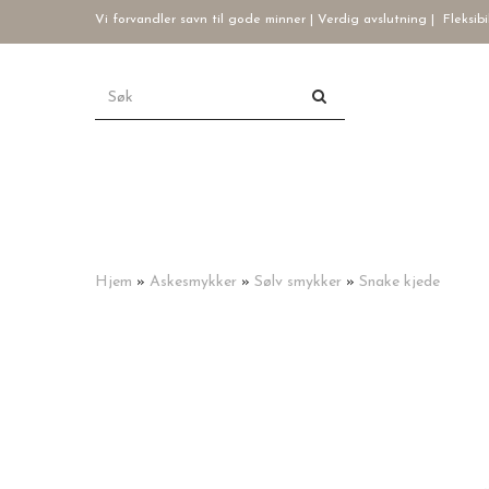
Vi forvandler savn til gode minner | Verdig avslutning |
Fleksibi
Hjem
»
Askesmykker
»
Sølv smykker
»
Snake kjede