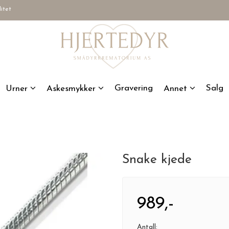
litet
Gravering
Salg
Urner
Askesmykker
Annet
Snake kjede
989,-
Antall: