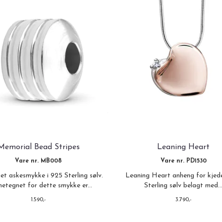
Memorial Bead Stripes
Leaning Heart
Vare nr. MB008
Vare nr. PD1530
t askesmykke i 925 Sterling sølv.
Leaning Heart anheng for kjed
netegnet for dette smykke er...
Sterling sølv belagt med..
1.590,-
3.790,-