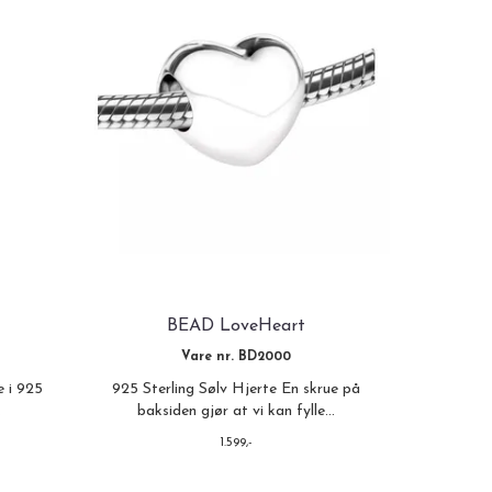
BEAD LoveHeart
Vare nr. BD2000
e i 925
925 Sterling Sølv Hjerte En skrue på
.
baksiden gjør at vi kan fylle...
1.599,-