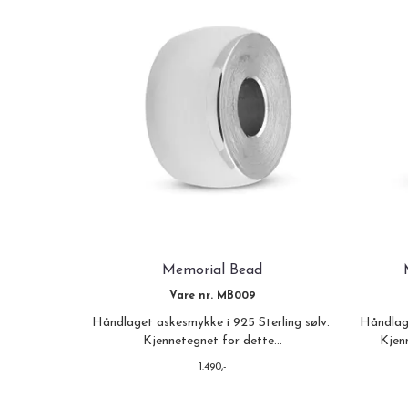
Memorial Bead
Vare nr. MB009
Håndlaget askesmykke i 925 Sterling sølv.
Håndlage
Kjennetegnet for dette...
Kjen
1.490,-