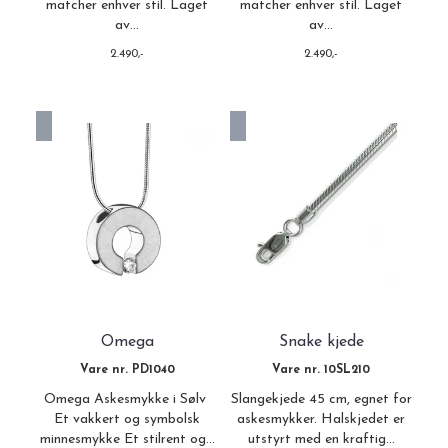
matcher enhver stil. Laget
matcher enhver stil. Laget
av...
av...
2.490,-
2.490,-
På lager
Ikke på lager
Omega
Snake kjede
Vare nr. PD1040
Vare nr. 10SL210
Omega Askesmykke i Sølv
Slangekjede 45 cm, egnet for
Et vakkert og symbolsk
askesmykker. Halskjedet er
minnesmykke Et stilrent og...
utstyrt med en kraftig...