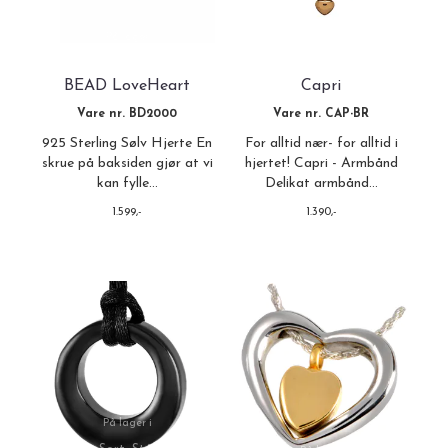
På lager
På lager
BEAD LoveHeart
Capri
Vare nr. BD2000
Vare nr. CAP-BR
925 Sterling Sølv Hjerte En
For alltid nær- for alltid i
skrue på baksiden gjør at vi
hjertet! Capri - Armbånd
kan fylle...
Delikat armbånd...
1.599,-
1.390,-
På lager i