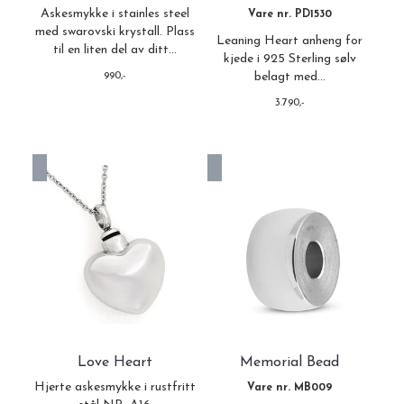
Askesmykke i stainles steel
Vare nr. PD1530
med swarovski krystall. Plass
Leaning Heart anheng for
til en liten del av ditt...
kjede i 925 Sterling sølv
990,-
belagt med...
3.790,-
På lager
Ikke på lager
Love Heart
Memorial Bead
Hjerte askesmykke i rustfritt
Vare nr. MB009