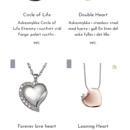
Sort, Stål
På lager
Circle of Life
Double Heart
Askesmykke Circle of
Askesmykke i stainless steel
Life Eternity i rustfritt stål
med hjerte i gull En liten del
Farge: polert rustfri...
aske fylles i det lille...
990,-
990,-
På lager
På lager
Forever love heart
Leaning Heart