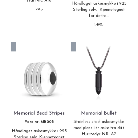
stål NR: A16
Håndlaget askesmykke i 925
990,-
Sterling sølv. Kjennetegnet
for dette...
1.490,-
På lager i
Sort, Gull
På lager
Memorial Bead Stripes
Memorial Bullet
Stainless steel askesmykke
Vare nr. MB008
med plass litt aske fra ditt
Håndlaget askesmykke i 925
Hjertedyr NR: A7
Sterling sølv. Kjennetegnet