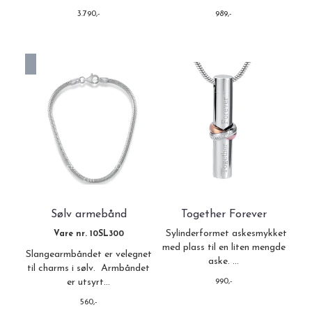
3.790,-
989,-
På lager i
17 cm, 18 cm, 19 cm, 20 cm, 21
cm
På lager
Sølv armebånd
Together Forever
Sylinderformet askesmykket
Vare nr. 10SL300
med plass til en liten mengde
Slangearmbåndet er velegnet
aske. ...
til charms i sølv. Armbåndet
er utsyrt...
990,-
560,-