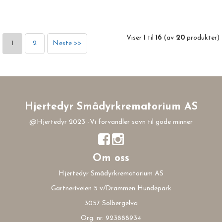
Viser
1
til
16
(av
20
produkter)
1
2
Neste >>
Hjertedyr Smådyrkrematorium AS
@Hjertedyr 2023 -Vi forvandler savn til gode minner
Om oss
Hjertedyr Smådyrkrematorium AS
Gartneriveien 5 v/Drammen Hundepark
3057 Solbergelva
Org. nr. 923888934