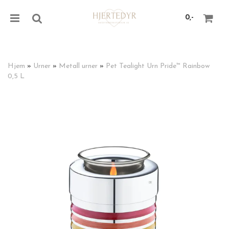
0,-
Hjem
»
Urner
»
Metall urner
»
Pet Tealight Urn Pride™ Rainbow
0,5 L
Nullstill
Trykk ENTER for å søke