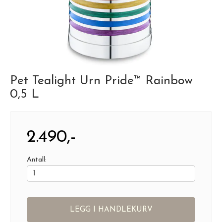
Pet Tealight Urn Pride™ Rainbow
0,5 L
2.490,-
Antall:
LEGG I HANDLEKURV